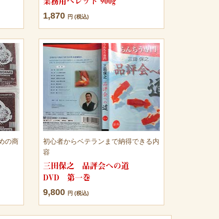
業務用ペレット 900g
1,870
円 (税込)
めの商
初心者からベテランまで納得できる内
容
三田保之 品評会への道
DVD 第一巻
9,800
円 (税込)