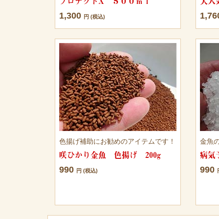
プロテクトX ５００ｍｌ
大人
1,300
1,7
円 (税込)
色揚げ補助にお勧めのアイテムです！
金魚
咲ひかり金魚 色揚げ 200g
病気
990
990
円 (税込)