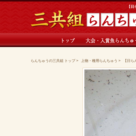
【日
トップ
大会・入賞魚らんちゅ
らんちゅうの三共組 トップ
上物・種用らんちゅう
【日ら