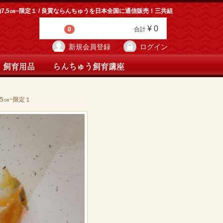
5㎝~限定１ / 良質ならんちゅうを日本全国に通信販売！三共組
¥ 0
0
合計
新規会員登録
ログイン
・飼育用品
らんちゅう飼育講座
5㎝~限定１