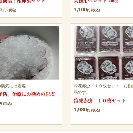
気商品！産卵巣セット
業務用ペレット 400g
60
1,100
円 (税込)
円 (税込)
の病気には岩塩！
冷凍赤虫 １０枚セット お勧
品です。
予防、治療にお勧めの岩塩
冷凍赤虫 １０枚セット
円 (税込)
1,980
円 (税込)