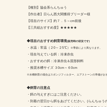
【種別】協会系らんちゅう
【作出者】日らん西大関獲得ブリーダー様
【現在のサイズ】約７．５～cm前後
【三共組おすすめ度】★★★★★
◆現在のおすすめ飼育環境
(販売時の状況です)
・水温：常温（２0～２5℃）
※季節により異なります。
・現在与えている餌：冷凍赤虫
・おすすめの餌：冷凍赤虫＆固形飼料
・推奨水槽サイズ ３0cm～６0cm
※水槽飼育の場合はスポンジフィルター、エアストーンの準備がお
◆飼育の注意点
・餌の与えすぎにはご注意ください。
・到着の翌日から餌をあげてください。(らんちゅう